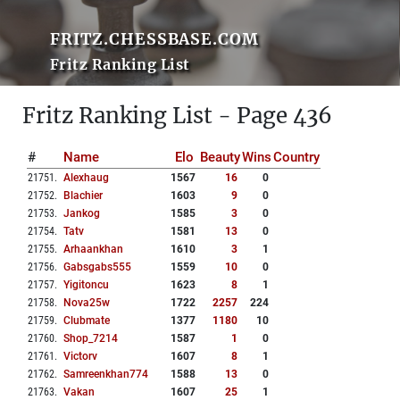
FRITZ.CHESSBASE.COM
Fritz Ranking List
Fritz Ranking List - Page 436
#
Name
Elo
Beauty
Wins
Country
21751
.
Alexhaug
1567
16
0
21752
.
Blachier
1603
9
0
21753
.
Jankog
1585
3
0
21754
.
Tatv
1581
13
0
21755
.
Arhaankhan
1610
3
1
21756
.
Gabsgabs555
1559
10
0
21757
.
Yigitoncu
1623
8
1
21758
.
Nova25w
1722
2257
224
21759
.
Clubmate
1377
1180
10
21760
.
Shop_7214
1587
1
0
21761
.
Victorv
1607
8
1
21762
.
Samreenkhan774
1588
13
0
21763
.
Vakan
1607
25
1