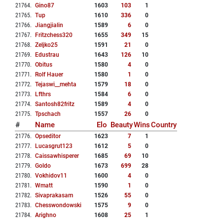
21764
.
Gino87
1603
103
1
21765
.
Tup
1610
336
0
21766
.
Jiangjialin
1589
6
0
21767
.
Fritzchess320
1655
349
15
21768
.
Zeljko25
1591
21
0
21769
.
Edustrau
1643
126
10
21770
.
Obitus
1580
4
0
21771
.
Rolf Hauer
1580
1
0
21772
.
Tejaswi__mehta
1579
18
0
21773
.
Lfthrs
1584
6
0
21774
.
Santosh82fritz
1589
4
0
21775
.
Tpschach
1557
26
0
#
Name
Elo
Beauty
Wins
Country
21776
.
Opseditor
1623
7
1
21777
.
Lucasgrut123
1612
5
0
21778
.
Caissawhisperer
1685
69
10
21779
.
Goldo
1673
699
28
21780
.
Vokhidov11
1600
4
0
21781
.
Wmatt
1590
1
0
21782
.
Sivaprakasam
1526
55
0
21783
.
Chesswondowski
1575
9
0
21784
.
Arighno
1608
25
1