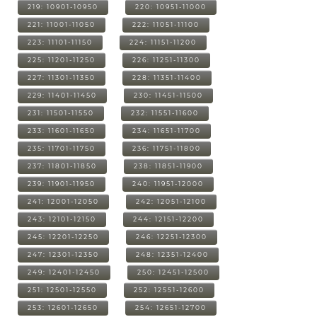
219: 10901-10950
220: 10951-11000
221: 11001-11050
222: 11051-11100
223: 11101-11150
224: 11151-11200
225: 11201-11250
226: 11251-11300
227: 11301-11350
228: 11351-11400
229: 11401-11450
230: 11451-11500
231: 11501-11550
232: 11551-11600
233: 11601-11650
234: 11651-11700
235: 11701-11750
236: 11751-11800
237: 11801-11850
238: 11851-11900
239: 11901-11950
240: 11951-12000
241: 12001-12050
242: 12051-12100
243: 12101-12150
244: 12151-12200
245: 12201-12250
246: 12251-12300
247: 12301-12350
248: 12351-12400
249: 12401-12450
250: 12451-12500
251: 12501-12550
252: 12551-12600
253: 12601-12650
254: 12651-12700