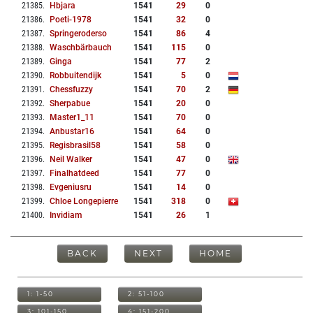
21385
.
Hbjara
1541
29
0
21386
.
Poeti-1978
1541
32
0
21387
.
Springeroderso
1541
86
4
21388
.
Waschbärbauch
1541
115
0
21389
.
Ginga
1541
77
2
21390
.
Robbuitendijk
1541
5
0
21391
.
Chessfuzzy
1541
70
2
21392
.
Sherpabue
1541
20
0
21393
.
Master1_11
1541
70
0
21394
.
Anbustar16
1541
64
0
21395
.
Regisbrasil58
1541
58
0
21396
.
Neil Walker
1541
47
0
21397
.
Finalhatdeed
1541
77
0
21398
.
Evgeniusru
1541
14
0
21399
.
Chloe Longepierre
1541
318
0
21400
.
Invidiam
1541
26
1
BACK
NEXT
HOME
1: 1-50
2: 51-100
3: 101-150
4: 151-200