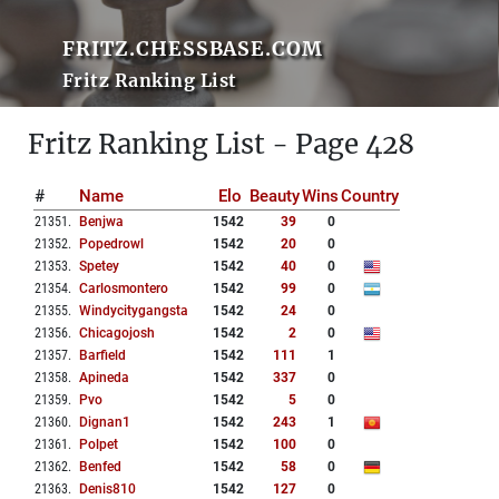
FRITZ.CHESSBASE.COM
Fritz Ranking List
Fritz Ranking List - Page 428
#
Name
Elo
Beauty
Wins
Country
21351
.
Benjwa
1542
39
0
21352
.
Popedrowl
1542
20
0
21353
.
Spetey
1542
40
0
21354
.
Carlosmontero
1542
99
0
21355
.
Windycitygangsta
1542
24
0
21356
.
Chicagojosh
1542
2
0
21357
.
Barfield
1542
111
1
21358
.
Apineda
1542
337
0
21359
.
Pvo
1542
5
0
21360
.
Dignan1
1542
243
1
21361
.
Polpet
1542
100
0
21362
.
Benfed
1542
58
0
21363
.
Denis810
1542
127
0