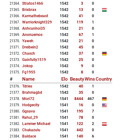
21364
.
Stratos1466
1542
3
0
21365
.
Brixbrax
1542
13
0
21366
.
Karmathebeast
1542
41
0
21367
.
Warriorknight329
1542
119
1
21368
.
Anhcunhoi35
1542
21
0
21369
.
Anonuemos
1542
67
1
21370
.
Yaweh
1542
21
0
21371
.
Dreibein2
1542
45
0
21372
.
Chasch
1542
37
0
21373
.
Gainfully1519
1542
25
0
21374
.
Jokop
1542
9
0
21375
.
Fg1955
1542
8
0
#
Name
Elo
Beauty
Wins
Country
21376
.
Tdries
1542
40
1
21377
.
Brahmagbd
1542
35
0
21378
.
Mori72
1541
8444
467
21379
.
Hodgecity
1541
16
0
21380
.
Ggsava
1541
195
7
21381
.
Rahul_29
1541
78
0
21382
.
Lammer Michael
1541
122
2
21383
.
Chakazulu
1541
442
0
21384
.
Baldace
1541
140
6