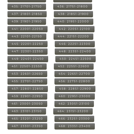
435: 21701-21750
436: 21751-21800
437: 21801-21850
438: 21851-21900
439: 21901-21950
440: 21951-22000
441: 22001-22050
442: 22051-22100
443: 22101-22150
444: 22151-22200
445: 22201-22250
446: 22251-22300
447: 22301-22350
448: 22351-22400
449: 22401-22450
450: 22451-22500
451: 22501-22550
452: 22551-22600
453: 22601-22650
454: 22651-22700
455: 22701-22750
456: 22751-22800
457: 22801-22850
458: 22851-22900
459: 22901-22950
460: 22951-23000
461: 23001-23050
462: 23051-23100
463: 23101-23150
464: 23151-23200
465: 23201-23250
466: 23251-23300
467: 23301-23350
468: 23351-23400