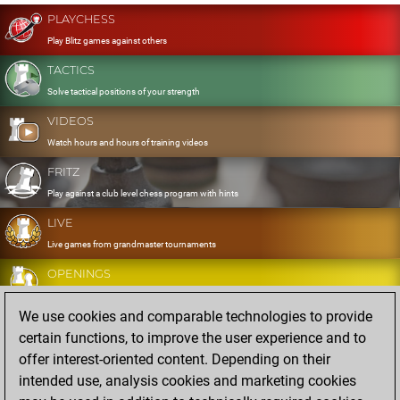
PLAYCHESS
Play Blitz games against others
TACTICS
Solve tactical positions of your strength
VIDEOS
Watch hours and hours of training videos
FRITZ
Play against a club level chess program with hints
LIVE
Live games from grandmaster tournaments
OPENINGS
Develop and exercise your openings
We use cookies and comparable technologies to provide
DATABASE
certain functions, to improve the user experience and to
Eight million strong games
offer interest-oriented content. Depending on their
MYGAMES
intended use, analysis cookies and marketing cookies
Store and analyse your own games in the cloud