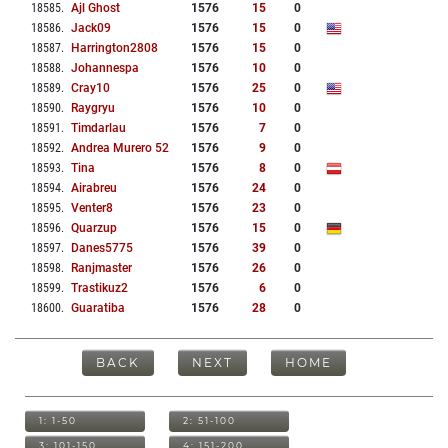
18585
.
Ajl Ghost
1576
15
0
18586
.
Jack09
1576
15
0
18587
.
Harrington2808
1576
15
0
18588
.
Johannespa
1576
10
0
18589
.
Cray10
1576
25
0
18590
.
Raygryu
1576
10
0
18591
.
Timdarlau
1576
7
0
18592
.
Andrea Murero 52
1576
9
0
18593
.
Tina
1576
8
0
18594
.
Airabreu
1576
24
0
18595
.
Venter8
1576
23
0
18596
.
Quarzup
1576
15
0
18597
.
Danes5775
1576
39
0
18598
.
Ranjmaster
1576
26
0
18599
.
Trastikuz2
1576
6
0
18600
.
Guaratiba
1576
28
0
BACK
NEXT
HOME
1: 1-50
2: 51-100
3: 101-150
4: 151-200