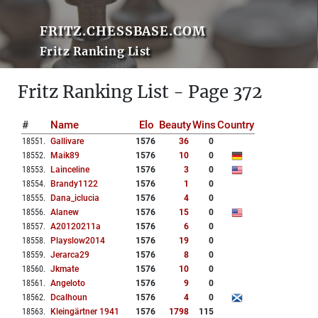
FRITZ.CHESSBASE.COM
Fritz Ranking List
Fritz Ranking List - Page 372
#
Name
Elo
Beauty
Wins
Country
18551
.
Gallivare
1576
36
0
18552
.
Maik89
1576
10
0
18553
.
Lainceline
1576
3
0
18554
.
Brandy1122
1576
1
0
18555
.
Dana_iclucia
1576
4
0
18556
.
Alanew
1576
15
0
18557
.
A20120211a
1576
6
0
18558
.
Playslow2014
1576
19
0
18559
.
Jerarca29
1576
8
0
18560
.
Jkmate
1576
10
0
18561
.
Angeloto
1576
9
0
18562
.
Dcalhoun
1576
4
0
18563
.
Kleingärtner 1941
1576
1798
115