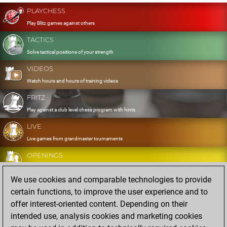
PLAYCHESS
Play Blitz games against others
TACTICS
Solve tactical positions of your strength
VIDEOS
Watch hours and hours of training videos
FRITZ
Play against a club level chess program with hints
LIVE
Live games from grandmaster tournaments
OPENINGS
Develop and exercise your openings
We use cookies and comparable technologies to provide
DATABASE
certain functions, to improve the user experience and to
Eight million strong games
offer interest-oriented content. Depending on their
MYGAMES
intended use, analysis cookies and marketing cookies
Store and analyse your own games in the cloud