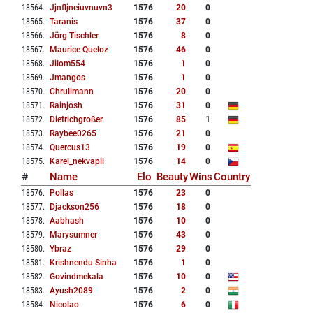
18564
.
Jjnfljneiuvnuvn3
1576
20
0
18565
.
Taranis
1576
37
0
18566
.
Jörg Tischler
1576
8
0
18567
.
Maurice Queloz
1576
46
0
18568
.
Jilom554
1576
1
0
18569
.
Jmangos
1576
1
0
18570
.
Chrullmann
1576
20
0
18571
.
Rainjosh
1576
31
0
18572
.
Dietrichgroßer
1576
85
1
18573
.
Raybee0265
1576
21
0
18574
.
Quercus13
1576
19
0
18575
.
Karel_nekvapil
1576
14
0
#
Name
Elo
Beauty
Wins
Country
18576
.
Pollas
1576
23
0
18577
.
Djackson256
1576
18
0
18578
.
Aabhash
1576
10
0
18579
.
Marysumner
1576
43
0
18580
.
Ybraz
1576
29
0
18581
.
Krishnendu Sinha
1576
1
0
18582
.
Govindmekala
1576
10
0
18583
.
Ayush2089
1576
2
0
18584
.
Nicolao
1576
6
0