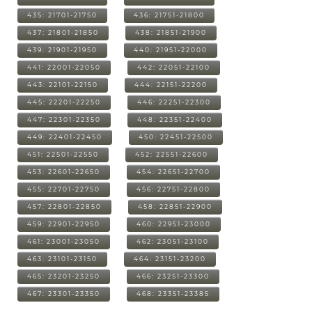
435: 21701-21750
436: 21751-21800
437: 21801-21850
438: 21851-21900
439: 21901-21950
440: 21951-22000
441: 22001-22050
442: 22051-22100
443: 22101-22150
444: 22151-22200
445: 22201-22250
446: 22251-22300
447: 22301-22350
448: 22351-22400
449: 22401-22450
450: 22451-22500
451: 22501-22550
452: 22551-22600
453: 22601-22650
454: 22651-22700
455: 22701-22750
456: 22751-22800
457: 22801-22850
458: 22851-22900
459: 22901-22950
460: 22951-23000
461: 23001-23050
462: 23051-23100
463: 23101-23150
464: 23151-23200
465: 23201-23250
466: 23251-23300
467: 23301-23350
468: 23351-23385