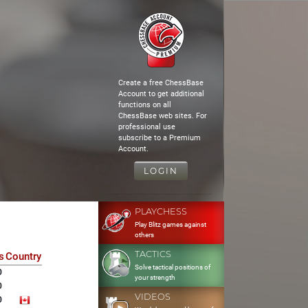
Create a free ChessBase
Account to get additional
functions on all
ChessBase web sites. For
professional use
subscribe to a Premium
Account.
LOGIN
PLAYCHESS
Play Blitz games against
others
TACTICS
s
Country
Solve tactical positions of
0
your strength
0
VIDEOS
0