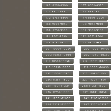
166: 8251-8300
167: 8301-8350
171: 8501-8550
172: 8551-8600
176: 8751-8800
177: 8801-8850
181: 9001-9050
182: 9051-9100
186: 9251-9300
187: 9301-9350
191: 9501-9550
192: 9551-9600
196: 9751-9800
197: 9801-9850
201: 10001-10050
202: 10051-10100
206: 10251-10300
207: 10301-10350
211: 10501-10550
212: 10551-10600
216: 10751-10800
217: 10801-10850
221: 11001-11050
222: 11051-11100
226: 11251-11300
227: 11301-11350
231: 11501-11550
232: 11551-11600
236: 11751-11800
237: 11801-11850
241: 12001-12050
242: 12051-12100
246: 12251-12300
247: 12301-12350
251: 12501-12550
252: 12551-12600