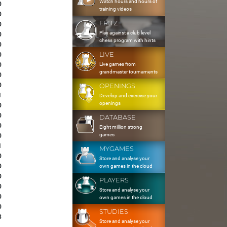
Watch hours and hours of
0
training videos
0
FRITZ
0
Play against a club level
0
chess program with hints
0
LIVE
0
Live games from
0
grandmaster tournaments
0
0
OPENINGS
1
Develop and exercise your
openings
0
0
DATABASE
0
Eight million strong
games
0
1
MYGAMES
0
Store and analyse your
0
own games in the cloud
0
PLAYERS
0
Store and analyse your
0
own games in the cloud
0
STUDIES
3
Store and analyse your