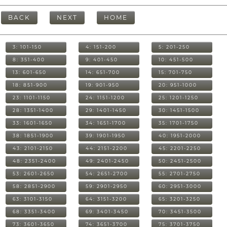
BACK
NEXT
HOME
3: 101-150
4: 151-200
5: 201-250
8: 351-400
9: 401-450
10: 451-500
13: 601-650
14: 651-700
15: 701-750
18: 851-900
19: 901-950
20: 951-1000
23: 1101-1150
24: 1151-1200
25: 1201-1250
28: 1351-1400
29: 1401-1450
30: 1451-1500
33: 1601-1650
34: 1651-1700
35: 1701-1750
38: 1851-1900
39: 1901-1950
40: 1951-2000
43: 2101-2150
44: 2151-2200
45: 2201-2250
48: 2351-2400
49: 2401-2450
50: 2451-2500
53: 2601-2650
54: 2651-2700
55: 2701-2750
58: 2851-2900
59: 2901-2950
60: 2951-3000
63: 3101-3150
64: 3151-3200
65: 3201-3250
68: 3351-3400
69: 3401-3450
70: 3451-3500
73: 3601-3650
74: 3651-3700
75: 3701-3750