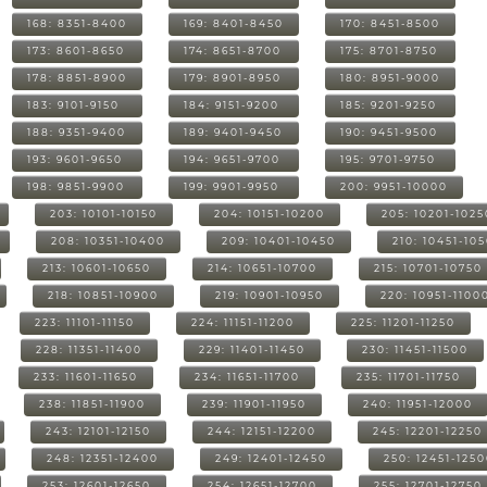
168: 8351-8400
169: 8401-8450
170: 8451-8500
173: 8601-8650
174: 8651-8700
175: 8701-8750
178: 8851-8900
179: 8901-8950
180: 8951-9000
183: 9101-9150
184: 9151-9200
185: 9201-9250
188: 9351-9400
189: 9401-9450
190: 9451-9500
193: 9601-9650
194: 9651-9700
195: 9701-9750
198: 9851-9900
199: 9901-9950
200: 9951-10000
203: 10101-10150
204: 10151-10200
205: 10201-1025
208: 10351-10400
209: 10401-10450
210: 10451-10
213: 10601-10650
214: 10651-10700
215: 10701-10750
218: 10851-10900
219: 10901-10950
220: 10951-1100
223: 11101-11150
224: 11151-11200
225: 11201-11250
228: 11351-11400
229: 11401-11450
230: 11451-11500
233: 11601-11650
234: 11651-11700
235: 11701-11750
238: 11851-11900
239: 11901-11950
240: 11951-12000
243: 12101-12150
244: 12151-12200
245: 12201-12250
248: 12351-12400
249: 12401-12450
250: 12451-125
253: 12601-12650
254: 12651-12700
255: 12701-12750