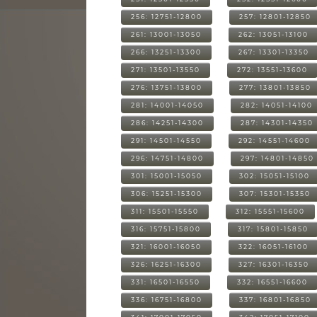
256: 12751-12800
257: 12801-12850
261: 13001-13050
262: 13051-13100
266: 13251-13300
267: 13301-13350
271: 13501-13550
272: 13551-13600
276: 13751-13800
277: 13801-13850
281: 14001-14050
282: 14051-14100
286: 14251-14300
287: 14301-14350
291: 14501-14550
292: 14551-14600
296: 14751-14800
297: 14801-14850
301: 15001-15050
302: 15051-15100
306: 15251-15300
307: 15301-15350
311: 15501-15550
312: 15551-15600
316: 15751-15800
317: 15801-15850
321: 16001-16050
322: 16051-16100
326: 16251-16300
327: 16301-16350
331: 16501-16550
332: 16551-16600
336: 16751-16800
337: 16801-16850