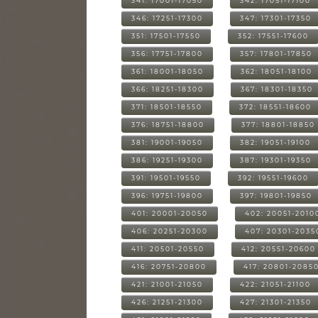
341: 17001-17050
342: 17051-17100
346: 17251-17300
347: 17301-17350
351: 17501-17550
352: 17551-17600
356: 17751-17800
357: 17801-17850
361: 18001-18050
362: 18051-18100
366: 18251-18300
367: 18301-18350
371: 18501-18550
372: 18551-18600
376: 18751-18800
377: 18801-18850
381: 19001-19050
382: 19051-19100
386: 19251-19300
387: 19301-19350
391: 19501-19550
392: 19551-19600
396: 19751-19800
397: 19801-19850
401: 20001-20050
402: 20051-2010
406: 20251-20300
407: 20301-2035
411: 20501-20550
412: 20551-20600
416: 20751-20800
417: 20801-2085
421: 21001-21050
422: 21051-21100
426: 21251-21300
427: 21301-21350