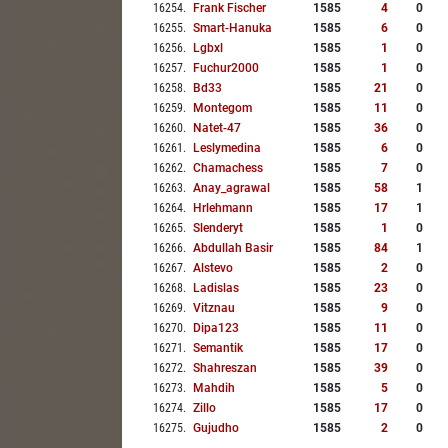
16254
.
Frank Fischer
1585
4
0
16255
.
Smart-Hanuka
1585
6
0
16256
.
Lgbxl
1585
1
0
16257
.
Fuchur2000
1585
1
0
16258
.
Bd33
1585
21
0
16259
.
Montegom
1585
11
0
16260
.
Natet-47
1585
36
0
16261
.
Leslymedina
1585
6
0
16262
.
Chamachess
1585
7
0
16263
.
Anay_agrawal
1585
58
1
16264
.
Hrlehmann
1585
17
1
16265
.
Slenderyt
1585
1
0
16266
.
Abdullah Basir
1585
84
1
16267
.
Alstevo
1585
2
0
16268
.
Ladislas
1585
23
0
16269
.
Vitznau
1585
9
0
16270
.
Dipa123
1585
11
0
16271
.
Semantik
1585
17
0
16272
.
Shahreszan
1585
39
0
16273
.
Mahdih
1585
5
0
16274
.
Zillo
1585
17
0
16275
.
Gujudho
1585
2
0