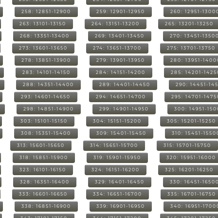
258: 12851-12900
259: 12901-12950
260: 12951-1300
263: 13101-13150
264: 13151-13200
265: 13201-13250
268: 13351-13400
269: 13401-13450
270: 13451-1350
273: 13601-13650
274: 13651-13700
275: 13701-13750
278: 13851-13900
279: 13901-13950
280: 13951-1400
283: 14101-14150
284: 14151-14200
285: 14201-1425
288: 14351-14400
289: 14401-14450
290: 14451-14
293: 14601-14650
294: 14651-14700
295: 14701-1475
298: 14851-14900
299: 14901-14950
300: 14951-15
303: 15101-15150
304: 15151-15200
305: 15201-15250
308: 15351-15400
309: 15401-15450
310: 15451-1550
313: 15601-15650
314: 15651-15700
315: 15701-15750
318: 15851-15900
319: 15901-15950
320: 15951-16000
323: 16101-16150
324: 16151-16200
325: 16201-16250
328: 16351-16400
329: 16401-16450
330: 16451-1650
333: 16601-16650
334: 16651-16700
335: 16701-16750
338: 16851-16900
339: 16901-16950
340: 16951-1700