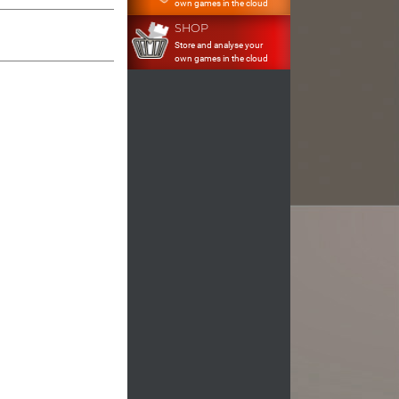
own games in the cloud
SHOP
Store and analyse your
own games in the cloud