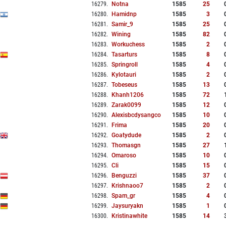
16279
.
Notna
1585
25
16280
.
Hamidnp
1585
3
16281
.
Samir_9
1585
25
16282
.
Wining
1585
82
16283
.
Workuchess
1585
2
16284
.
Tasarturs
1585
8
16285
.
Springroll
1585
4
16286
.
Kylotauri
1585
2
16287
.
Tobeseus
1585
13
16288
.
Khanh1206
1585
72
16289
.
Zarak0099
1585
12
16290
.
Alexisbcdysangco
1585
10
16291
.
Frima
1585
20
16292
.
Goatydude
1585
2
16293
.
Thomasgn
1585
27
16294
.
Omaroso
1585
10
16295
.
Cli
1585
15
16296
.
Benguzzi
1585
37
16297
.
Krishnaoo7
1585
2
16298
.
Spam_gr
1585
4
16299
.
Jaysuryakn
1585
1
16300
.
Kristinawhite
1585
14