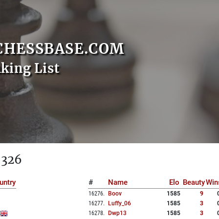
CHESSBASE.COM
nking List
 326
untry
#
Name
Elo
Beauty
Win
16276
.
Boov
1585
9
16277
.
Luffy_06
1585
3
16278
.
Dwp13
1585
3