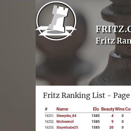
FRITZ.
Fritz Ra
Fritz Ranking List - Page
#
Name
Elo
Beauty
Wins
Co
16251
.
Steerpike_84
1585
4
0
16252
.
Motneenot
1585
9
0
16253
.
Slayerbabe25
1585
20
0