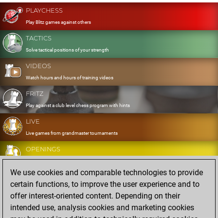
PLAYCHESS
Play Blitz games against others
TACTICS
Solve tactical positions of your strength
VIDEOS
Watch hours and hours of training videos
FRITZ
Play against a club level chess program with hints
LIVE
Live games from grandmaster tournaments
OPENINGS
Develop and exercise your openings
We use cookies and comparable technologies to provide
DATABASE
certain functions, to improve the user experience and to
Eight million strong games
offer interest-oriented content. Depending on their
MYGAMES
intended use, analysis cookies and marketing cookies
Store and analyse your own games in the cloud