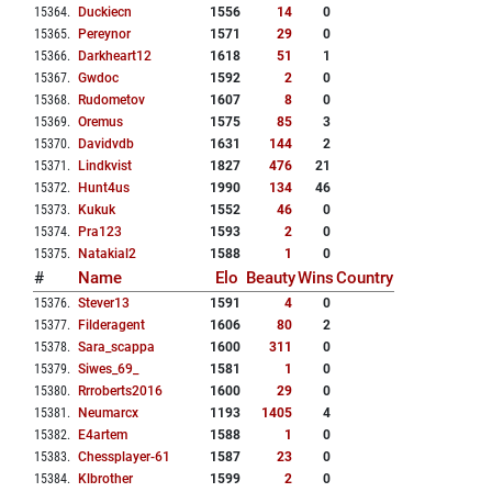
15364
.
Duckiecn
1556
14
0
15365
.
Pereynor
1571
29
0
15366
.
Darkheart12
1618
51
1
15367
.
Gwdoc
1592
2
0
15368
.
Rudometov
1607
8
0
15369
.
Oremus
1575
85
3
15370
.
Davidvdb
1631
144
2
15371
.
Lindkvist
1827
476
21
15372
.
Hunt4us
1990
134
46
15373
.
Kukuk
1552
46
0
15374
.
Pra123
1593
2
0
15375
.
Natakial2
1588
1
0
#
Name
Elo
Beauty
Wins
Country
15376
.
Stever13
1591
4
0
15377
.
Filderagent
1606
80
2
15378
.
Sara_scappa
1600
311
0
15379
.
Siwes_69_
1581
1
0
15380
.
Rrroberts2016
1600
29
0
15381
.
Neumarcx
1193
1405
4
15382
.
E4artem
1588
1
0
15383
.
Chessplayer-61
1587
23
0
15384
.
Klbrother
1599
2
0