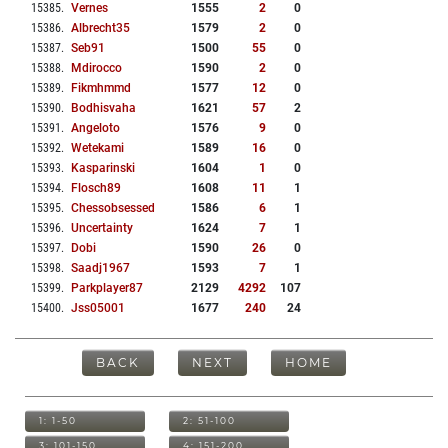
15385
.
Vernes
1555
2
0
15386
.
Albrecht35
1579
2
0
15387
.
Seb91
1500
55
0
15388
.
Mdirocco
1590
2
0
15389
.
Fikmhmmd
1577
12
0
15390
.
Bodhisvaha
1621
57
2
15391
.
Angeloto
1576
9
0
15392
.
Wetekami
1589
16
0
15393
.
Kasparinski
1604
1
0
15394
.
Flosch89
1608
11
1
15395
.
Chessobsessed
1586
6
1
15396
.
Uncertainty
1624
7
1
15397
.
Dobi
1590
26
0
15398
.
Saadj1967
1593
7
1
15399
.
Parkplayer87
2129
4292
107
15400
.
Jss05001
1677
240
24
BACK
NEXT
HOME
1: 1-50
2: 51-100
3: 101-150
4: 151-200