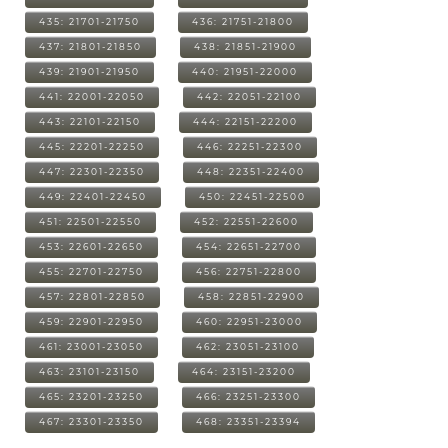
435: 21701-21750
436: 21751-21800
437: 21801-21850
438: 21851-21900
439: 21901-21950
440: 21951-22000
441: 22001-22050
442: 22051-22100
443: 22101-22150
444: 22151-22200
445: 22201-22250
446: 22251-22300
447: 22301-22350
448: 22351-22400
449: 22401-22450
450: 22451-22500
451: 22501-22550
452: 22551-22600
453: 22601-22650
454: 22651-22700
455: 22701-22750
456: 22751-22800
457: 22801-22850
458: 22851-22900
459: 22901-22950
460: 22951-23000
461: 23001-23050
462: 23051-23100
463: 23101-23150
464: 23151-23200
465: 23201-23250
466: 23251-23300
467: 23301-23350
468: 23351-23394