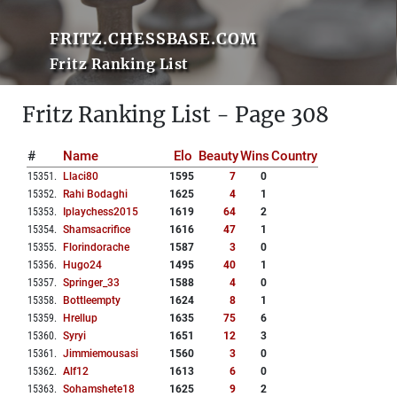
FRITZ.CHESSBASE.COM
Fritz Ranking List
Fritz Ranking List - Page 308
#
Name
Elo
Beauty
Wins
Country
15351
.
Llaci80
1595
7
0
15352
.
Rahi Bodaghi
1625
4
1
15353
.
Iplaychess2015
1619
64
2
15354
.
Shamsacrifice
1616
47
1
15355
.
Florindorache
1587
3
0
15356
.
Hugo24
1495
40
1
15357
.
Springer_33
1588
4
0
15358
.
Bottleempty
1624
8
1
15359
.
Hrellup
1635
75
6
15360
.
Syryi
1651
12
3
15361
.
Jimmiemousasi
1560
3
0
15362
.
Alf12
1613
6
0
15363
.
Sohamshete18
1625
9
2