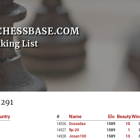
CHESSBASE.COM
nking List
 291
untry
#
Name
Elo
Beauty
Win
14526
.
Dcasallas
1589
10
14527
.
Rp-20
1589
1
14528
.
Josan100
1589
13