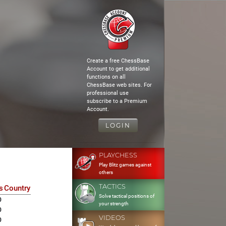
Create a free ChessBase
Account to get additional
functions on all
ChessBase web sites. For
professional use
subscribe to a Premium
Account.
LOGIN
PLAYCHESS
Play Blitz games against
others
TACTICS
s
Country
Solve tactical positions of
0
your strength
0
VIDEOS
0