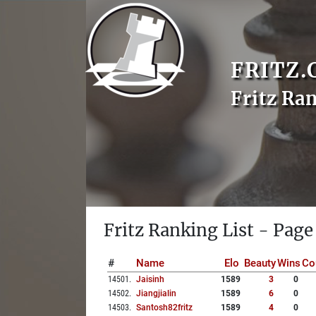
FRITZ.
Fritz Ra
Fritz Ranking List - Page
#
Name
Elo
Beauty
Wins
Co
14501
.
Jaisinh
1589
3
0
14502
.
Jiangjialin
1589
6
0
14503
.
Santosh82fritz
1589
4
0