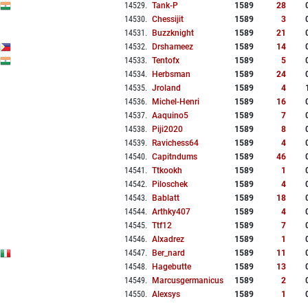
14529
.
Tank-P
1589
28
14530
.
Chessijit
1589
3
14531
.
Buzzknight
1589
21
14532
.
Drshameez
1589
14
14533
.
Tentofx
1589
5
14534
.
Herbsman
1589
24
14535
.
Jroland
1589
4
14536
.
Michel-Henri
1589
16
14537
.
Aaquino5
1589
7
14538
.
Piji2020
1589
8
14539
.
Ravichess64
1589
4
14540
.
Capitndums
1589
46
14541
.
Ttkookh
1589
1
14542
.
Piloschek
1589
4
14543
.
Bablatt
1589
18
14544
.
Arthky407
1589
4
14545
.
Ttf12
1589
7
14546
.
Alxadrez
1589
1
14547
.
Ber_nard
1589
11
14548
.
Hagebutte
1589
13
14549
.
Marcusgermanicus
1589
2
14550
.
Alexsys
1589
1