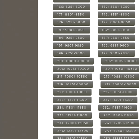
166: 8251-8300
167: 8301-8350
171: 8501-8550
172: 8551-8600
176: 8751-8800
177: 8801-8850
181: 9001-9050
182: 9051-9100
186: 9251-9300
187: 9301-9350
191: 9501-9550
192: 9551-9600
196: 9751-9800
197: 9801-9850
201: 10001-10050
202: 10051-10100
206: 10251-10300
207: 10301-10350
211: 10501-10550
212: 10551-10600
216: 10751-10800
217: 10801-10850
221: 11001-11050
222: 11051-11100
226: 11251-11300
227: 11301-11350
231: 11501-11550
232: 11551-11600
236: 11751-11800
237: 11801-11850
241: 12001-12050
242: 12051-12100
246: 12251-12300
247: 12301-12350
251: 12501-12550
252: 12551-12600