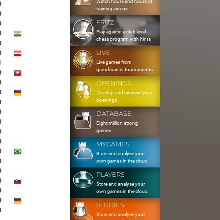
Watch hours and hours of
0
training videos
0
FRITZ
0
Play against a club level
0
chess program with hints
0
LIVE
0
Live games from
1
grandmaster tournaments
0
0
OPENINGS
0
Develop and exercise your
openings
0
0
DATABASE
0
Eight million strong
games
0
0
MYGAMES
0
Store and analyse your
0
own games in the cloud
0
PLAYERS
0
Store and analyse your
0
own games in the cloud
0
STUDIES
0
Store and analyse your