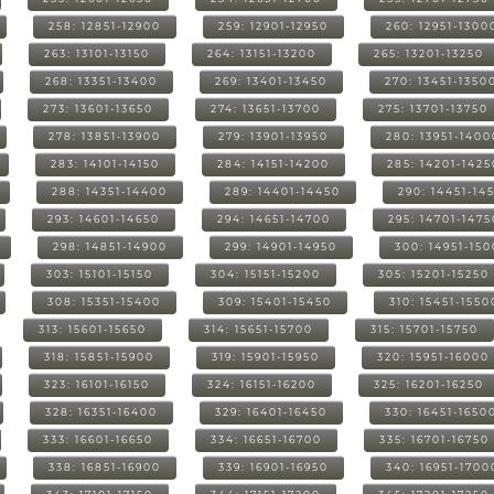
258: 12851-12900
259: 12901-12950
260: 12951-1300
263: 13101-13150
264: 13151-13200
265: 13201-13250
268: 13351-13400
269: 13401-13450
270: 13451-1350
273: 13601-13650
274: 13651-13700
275: 13701-13750
278: 13851-13900
279: 13901-13950
280: 13951-1400
283: 14101-14150
284: 14151-14200
285: 14201-1425
288: 14351-14400
289: 14401-14450
290: 14451-14
293: 14601-14650
294: 14651-14700
295: 14701-1475
298: 14851-14900
299: 14901-14950
300: 14951-15
303: 15101-15150
304: 15151-15200
305: 15201-15250
308: 15351-15400
309: 15401-15450
310: 15451-1550
313: 15601-15650
314: 15651-15700
315: 15701-15750
318: 15851-15900
319: 15901-15950
320: 15951-16000
323: 16101-16150
324: 16151-16200
325: 16201-16250
328: 16351-16400
329: 16401-16450
330: 16451-1650
333: 16601-16650
334: 16651-16700
335: 16701-16750
338: 16851-16900
339: 16901-16950
340: 16951-1700