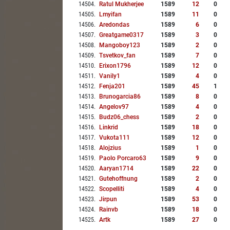
14504
.
Ratul Mukherjee
1589
12
0
14505
.
Lmyifan
1589
11
0
14506
.
Aredondas
1589
6
0
14507
.
Greatgame0317
1589
3
0
14508
.
Mangoboy123
1589
2
0
14509
.
Tsvetkov_fan
1589
7
0
14510
.
Erixon1796
1589
12
0
14511
.
Vanily1
1589
4
0
14512
.
Fenja201
1589
45
1
14513
.
Brunogarcia86
1589
8
0
14514
.
Angelov97
1589
4
0
14515
.
Budz06_chess
1589
2
0
14516
.
Linkrid
1589
18
0
14517
.
Vukota111
1589
12
0
14518
.
Alojzius
1589
1
0
14519
.
Paolo Porcaro63
1589
9
0
14520
.
Aaryan1714
1589
22
0
14521
.
Gutehoffnung
1589
2
0
14522
.
Scopelliti
1589
4
0
14523
.
Jirpun
1589
53
0
14524
.
Rainvb
1589
18
0
14525
.
Artk
1589
27
0