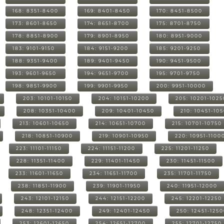
168: 8351-8400
169: 8401-8450
170: 8451-8500
173: 8601-8650
174: 8651-8700
175: 8701-8750
178: 8851-8900
179: 8901-8950
180: 8951-9000
183: 9101-9150
184: 9151-9200
185: 9201-9250
188: 9351-9400
189: 9401-9450
190: 9451-9500
193: 9601-9650
194: 9651-9700
195: 9701-9750
198: 9851-9900
199: 9901-9950
200: 9951-10000
203: 10101-10150
204: 10151-10200
205: 10201-1025
208: 10351-10400
209: 10401-10450
210: 10451-10
213: 10601-10650
214: 10651-10700
215: 10701-10750
218: 10851-10900
219: 10901-10950
220: 10951-1100
223: 11101-11150
224: 11151-11200
225: 11201-11250
228: 11351-11400
229: 11401-11450
230: 11451-11500
233: 11601-11650
234: 11651-11700
235: 11701-11750
238: 11851-11900
239: 11901-11950
240: 11951-12000
243: 12101-12150
244: 12151-12200
245: 12201-12250
248: 12351-12400
249: 12401-12450
250: 12451-125
253: 12601-12650
254: 12651-12700
255: 12701-12750