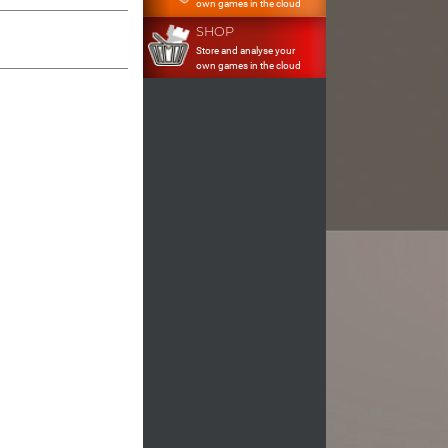
own games in the cloud
SHOP
Store and analyse your
own games in the cloud