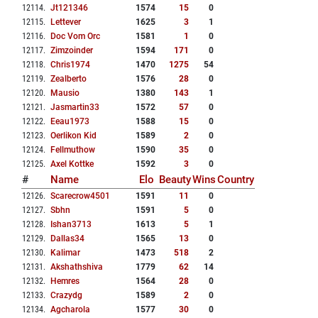
12114
.
Jt121346
1574
15
0
12115
.
Lettever
1625
3
1
12116
.
Doc Vom Orc
1581
1
0
12117
.
Zimzoinder
1594
171
0
12118
.
Chris1974
1470
1275
54
12119
.
Zealberto
1576
28
0
12120
.
Mausio
1380
143
1
12121
.
Jasmartin33
1572
57
0
12122
.
Eeau1973
1588
15
0
12123
.
Oerlikon Kid
1589
2
0
12124
.
Fellmuthow
1590
35
0
12125
.
Axel Kottke
1592
3
0
#
Name
Elo
Beauty
Wins
Country
12126
.
Scarecrow4501
1591
11
0
12127
.
Sbhn
1591
5
0
12128
.
Ishan3713
1613
5
1
12129
.
Dallas34
1565
13
0
12130
.
Kalimar
1473
518
2
12131
.
Akshathshiva
1779
62
14
12132
.
Hemres
1564
28
0
12133
.
Crazydg
1589
2
0
12134
.
Agcharola
1577
30
0