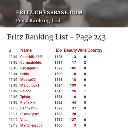
FRITZ.CHESSBASE.COM
Fritz Ranking List
Fritz Ranking List - Page 243
#
Name
Elo
Beauty
Wins
Country
12101
.
Chinchilla1991
1606
3
0
12102
.
Calvinahobbs
1617
17
2
12103
.
Sabergnichi
1577
105
0
12104
.
Rebin
1590
18
0
12105
.
Modise02
1568
18
0
12106
.
Matouroux1
1624
199
6
12107
.
Goldor
1613
26
1
12108
.
Tpinto
1591
6
0
12109
.
Prefix-X-X
1623
44
5
12110
.
Danny1955
1577
37
0
12111
.
Pixelknipser
1593
20
1
12112
.
Vitgal
1712
127
6
12113
.
Martchess005
1600
3
0