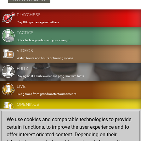
PLAYCHESS
Play Blitz games against others
TACTICS
Solve tactical positions of your strength
VIDEOS
Watch hours and hours of training videos
FRITZ
Play against a club level chess program with hints
LIVE
Live games from grandmaster tournaments
OPENINGS
Develop and exercise your openings
We use cookies and comparable technologies to provide
DATABASE
certain functions, to improve the user experience and to
Eight million strong games
offer interest-oriented content. Depending on their
MYGAMES