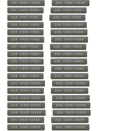
219: 10901-10950
220: 10951-11000
221: 11001-11050
222: 11051-11100
223: 11101-11150
224: 11151-11200
225: 11201-11250
226: 11251-11300
227: 11301-11350
228: 11351-11400
229: 11401-11450
230: 11451-11500
231: 11501-11550
232: 11551-11600
233: 11601-11650
234: 11651-11700
235: 11701-11750
236: 11751-11800
237: 11801-11850
238: 11851-11900
239: 11901-11950
240: 11951-12000
241: 12001-12050
242: 12051-12100
243: 12101-12150
244: 12151-12200
245: 12201-12250
246: 12251-12300
247: 12301-12350
248: 12351-12400
249: 12401-12450
250: 12451-12500
251: 12501-12550
252: 12551-12600
253: 12601-12650
254: 12651-12700