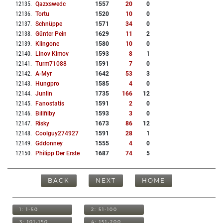
12135
.
Qazxswedc
1557
20
0
12136
.
Tortu
1520
10
0
12137
.
Schnüppe
1571
34
0
12138
.
Günter Pein
1629
11
2
12139
.
Klingone
1580
10
0
12140
.
Linov Kimov
1593
8
1
12141
.
Turm71088
1591
7
0
12142
.
A-Myr
1642
53
3
12143
.
Hungpro
1585
4
0
12144
.
Junlin
1735
166
12
12145
.
Fanostatis
1591
2
0
12146
.
Billfilby
1593
3
0
12147
.
Risky
1673
86
12
12148
.
Coolguy274927
1591
28
1
12149
.
Gddonney
1555
4
0
12150
.
Philipp Der Erste
1687
74
5
BACK
NEXT
HOME
1: 1-50
2: 51-100
3: 101-150
4: 151-200