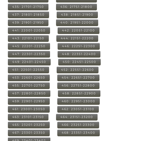
435: 21701-21750
436: 21751-21800
437: 21801-21850
438: 21851-21900
439: 21901-21950
440: 21951-22000
441: 22001-22050
442: 22051-22100
443: 22101-22150
444: 22151-22200
445: 22201-22250
446: 22251-22300
447: 22301-22350
448: 22351-22400
449: 22401-22450
450: 22451-22500
451: 22501-22550
452: 22551-22600
453: 22601-22650
454: 22651-22700
455: 22701-22750
456: 22751-22800
457: 22801-22850
458: 22851-22900
459: 22901-22950
460: 22951-23000
461: 23001-23050
462: 23051-23100
463: 23101-23150
464: 23151-23200
465: 23201-23250
466: 23251-23300
467: 23301-23350
468: 23351-23400
469: 23401-23402