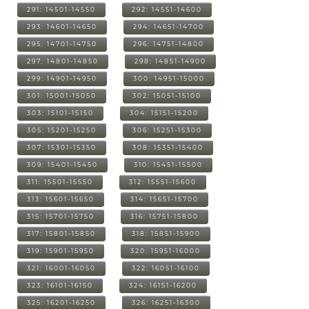
291: 14501-14550
292: 14551-14600
293: 14601-14650
294: 14651-14700
295: 14701-14750
296: 14751-14800
297: 14801-14850
298: 14851-14900
299: 14901-14950
300: 14951-15000
301: 15001-15050
302: 15051-15100
303: 15101-15150
304: 15151-15200
305: 15201-15250
306: 15251-15300
307: 15301-15350
308: 15351-15400
309: 15401-15450
310: 15451-15500
311: 15501-15550
312: 15551-15600
313: 15601-15650
314: 15651-15700
315: 15701-15750
316: 15751-15800
317: 15801-15850
318: 15851-15900
319: 15901-15950
320: 15951-16000
321: 16001-16050
322: 16051-16100
323: 16101-16150
324: 16151-16200
325: 16201-16250
326: 16251-16300