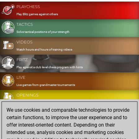
PLAYCHESS
Play Blitz games against others
TACTICS
Solve tactical positions of your strength
VIDEOS
Watch hours and hours of training videos
FRITZ
Play against a club level chess program with hints
LIVE
Live games from grandmaster tournaments
OPENINGS
Develop and exercise your openings
We use cookies and comparable technologies to provide
DATABASE
certain functions, to improve the user experience and to
Eight million strong games
offer interest-oriented content. Depending on their
MYGAMES
intended use, analysis cookies and marketing cookies
Store and analyse your own games in the cloud