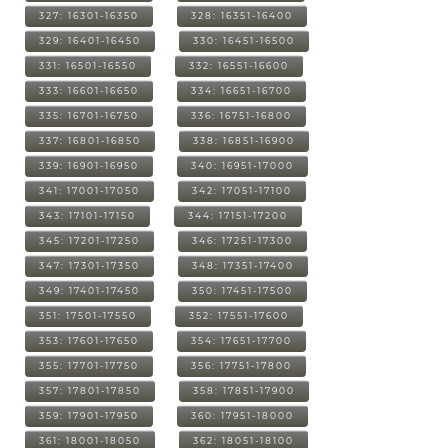
327: 16301-16350
328: 16351-16400
329: 16401-16450
330: 16451-16500
331: 16501-16550
332: 16551-16600
333: 16601-16650
334: 16651-16700
335: 16701-16750
336: 16751-16800
337: 16801-16850
338: 16851-16900
339: 16901-16950
340: 16951-17000
341: 17001-17050
342: 17051-17100
343: 17101-17150
344: 17151-17200
345: 17201-17250
346: 17251-17300
347: 17301-17350
348: 17351-17400
349: 17401-17450
350: 17451-17500
351: 17501-17550
352: 17551-17600
353: 17601-17650
354: 17651-17700
355: 17701-17750
356: 17751-17800
357: 17801-17850
358: 17851-17900
359: 17901-17950
360: 17951-18000
361: 18001-18050
362: 18051-18100