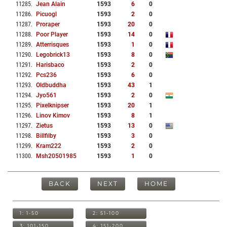
11285
.
Jean Alain
1593
6
0
11286
.
Picuogl
1593
2
0
11287
.
Proraper
1593
20
0
11288
.
Poor Player
1593
14
0
11289
.
Atterrisques
1593
1
0
11290
.
Legobrick13
1593
8
0
11291
.
Harisbaco
1593
2
0
11292
.
Pcs236
1593
6
0
11293
.
Oldbuddha
1593
43
1
11294
.
Jyo561
1593
2
0
11295
.
Pixelknipser
1593
20
1
11296
.
Linov Kimov
1593
8
1
11297
.
Zietus
1593
13
0
11298
.
Billfilby
1593
3
0
11299
.
Kram222
1593
2
0
11300
.
Msh20501985
1593
1
0
BACK
NEXT
HOME
1: 1-50
2: 51-100
3: 101-150
4: 151-200