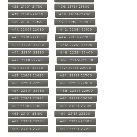
435: 21701-21750
436: 21751-21800
437: 21801-21850
438: 21851-21900
439: 21901-21950
440: 21951-22000
441: 22001-22050
442: 22051-22100
443: 22101-22150
444: 22151-22200
445: 22201-22250
446: 22251-22300
447: 22301-22350
448: 22351-22400
449: 22401-22450
450: 22451-22500
451: 22501-22550
452: 22551-22600
453: 22601-22650
454: 22651-22700
455: 22701-22750
456: 22751-22800
457: 22801-22850
458: 22851-22900
459: 22901-22950
460: 22951-23000
461: 23001-23050
462: 23051-23100
463: 23101-23150
464: 23151-23200
465: 23201-23250
466: 23251-23300
467: 23301-23350
468: 23351-23399