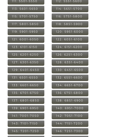
111: 5501-5550
112: 5551-5600
113: 5601-5650
114: 5651-5700
115: 5701-5750
116: 5751-5800
117: 5801-5850
118: 5851-5900
119: 5901-5950
120: 5951-6000
121: 6001-6050
122: 6051-6100
123: 6101-6150
124: 6151-6200
125: 6201-6250
126: 6251-6300
127: 6301-6350
128: 6351-6400
129: 6401-6450
130: 6451-6500
131: 6501-6550
132: 6551-6600
133: 6601-6650
134: 6651-6700
135: 6701-6750
136: 6751-6800
137: 6801-6850
138: 6851-6900
139: 6901-6950
140: 6951-7000
141: 7001-7050
142: 7051-7100
143: 7101-7150
144: 7151-7200
145: 7201-7250
146: 7251-7300