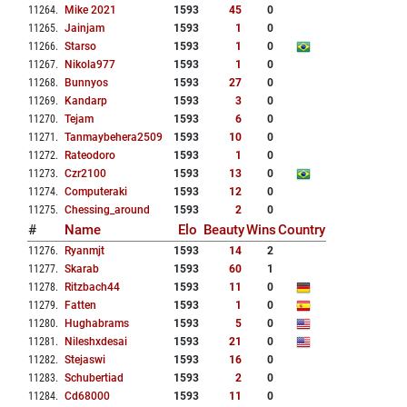
11264
.
Mike 2021
1593
45
0
11265
.
Jainjam
1593
1
0
11266
.
Starso
1593
1
0
11267
.
Nikola977
1593
1
0
11268
.
Bunnyos
1593
27
0
11269
.
Kandarp
1593
3
0
11270
.
Tejam
1593
6
0
11271
.
Tanmaybehera2509
1593
10
0
11272
.
Rateodoro
1593
1
0
11273
.
Czr2100
1593
13
0
11274
.
Computeraki
1593
12
0
11275
.
Chessing_around
1593
2
0
#
Name
Elo
Beauty
Wins
Country
11276
.
Ryanmjt
1593
14
2
11277
.
Skarab
1593
60
1
11278
.
Ritzbach44
1593
11
0
11279
.
Fatten
1593
1
0
11280
.
Hughabrams
1593
5
0
11281
.
Nileshxdesai
1593
21
0
11282
.
Stejaswi
1593
16
0
11283
.
Schubertiad
1593
2
0
11284
.
Cd68000
1593
11
0