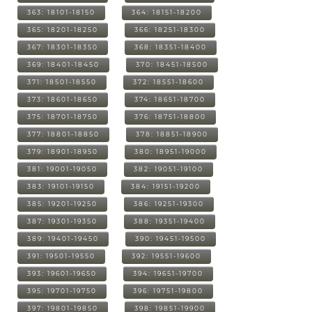
363: 18101-18150
364: 18151-18200
365: 18201-18250
366: 18251-18300
367: 18301-18350
368: 18351-18400
369: 18401-18450
370: 18451-18500
371: 18501-18550
372: 18551-18600
373: 18601-18650
374: 18651-18700
375: 18701-18750
376: 18751-18800
377: 18801-18850
378: 18851-18900
379: 18901-18950
380: 18951-19000
381: 19001-19050
382: 19051-19100
383: 19101-19150
384: 19151-19200
385: 19201-19250
386: 19251-19300
387: 19301-19350
388: 19351-19400
389: 19401-19450
390: 19451-19500
391: 19501-19550
392: 19551-19600
393: 19601-19650
394: 19651-19700
395: 19701-19750
396: 19751-19800
397: 19801-19850
398: 19851-19900