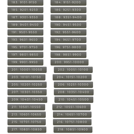
183: 9101-9150
184: 9151-9200
185: 9201-9250
186: 9251-9300
187: 9301-9350
188: 9351-9400
189: 9401-9450
190: 9451-9500
191: 9501-9550
192: 9551-9600
193: 9601-9650
194: 9651-9700
195: 9701-9750
196: 9751-9800
197: 9801-9850
198: 9851-9900
199: 9901-9950
200: 9951-10000
201: 10001-10050
202: 10051-10100
203: 10101-10150
204: 10151-10200
205: 10201-10250
206: 10251-10300
207: 10301-10350
208: 10351-10400
209: 10401-10450
210: 10451-10500
211: 10501-10550
212: 10551-10600
213: 10601-10650
214: 10651-10700
215: 10701-10750
216: 10751-10800
217: 10801-10850
218: 10851-10900