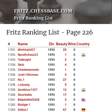
FRITZ.CHESSBASE.COM
Fritz Ranking List
Fritz Ranking List - Page 226
#
Name
Elo
Beauty
Wins
Country
11251
.
Minhhq0407
1593
23
0
11252
.
Rprathchess23
1593
1
0
11253
.
Tallknight
1593
2
0
11254
.
Skcb
1593
4
0
11255
.
Checkmanmate
1593
1
0
11256
.
Josh13thomas
1593
3
0
11257
.
Ne_1
1593
27
0
11258
.
Lodowig
1593
5
0
11259
.
Sambhav1207
1593
12
0
11260
.
Siourdakis
1593
17
0
11261
.
Blkplickfwf2008
1593
2
0
11262
.
Rüdiger 1
1593
1
0
11263
.
Deltao1
1593
67
0