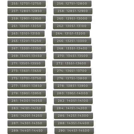
255: 12701-12750
256: 12751-12800
257: 12801-12850
258: 12851-12900
259: 12901-12950
260: 12951-13000
261: 13001-13050
262: 13051-13100
263: 13101-13150
264: 13151-13200
265: 13201-13250
266: 13251-13300
267: 13301-13350
268: 13351-13400
269: 13401-13450
270: 13451-13500
271: 13501-13550
272: 13551-13600
273: 13601-13650
274: 13651-13700
275: 13701-13750
276: 13751-13800
277: 13801-13850
278: 13851-13900
279: 13901-13950
280: 13951-14000
281: 14001-14050
282: 14051-14100
283: 14101-14150
284: 14151-14200
285: 14201-14250
286: 14251-14300
287: 14301-14350
288: 14351-14400
289: 14401-14450
290: 14451-14500