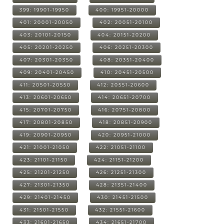
399: 19901-19950
400: 19951-20000
401: 20001-20050
402: 20051-20100
403: 20101-20150
404: 20151-20200
405: 20201-20250
406: 20251-20300
407: 20301-20350
408: 20351-20400
409: 20401-20450
410: 20451-20500
411: 20501-20550
412: 20551-20600
413: 20601-20650
414: 20651-20700
415: 20701-20750
416: 20751-20800
417: 20801-20850
418: 20851-20900
419: 20901-20950
420: 20951-21000
421: 21001-21050
422: 21051-21100
423: 21101-21150
424: 21151-21200
425: 21201-21250
426: 21251-21300
427: 21301-21350
428: 21351-21400
429: 21401-21450
430: 21451-21500
431: 21501-21550
432: 21551-21600
433: 21601-21650
434: 21651-21700