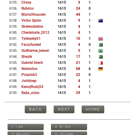
6135
.
Chssy
1615
3
1
6136
.
Rubirov
1615
24
0
6137
.
Marschhausen
1615
44
1
6138
.
Victor Spirin
1615
9
1
6139
.
Shelesobeton
1615
4
1
6140
.
Checkmate_2012
1615
4
1
6141
.
Tyldesley01
1615
10
1
6142
.
Farazfareed
1615
4
0
6143
.
Guilherme_beneri
1615
5
1
6144
.
Shezik
1615
17
1
6145
.
Gabriel Grech
1615
21
1
6146
.
Nemortus
1615
68
6
6147
.
Polaris63
1615
22
0
6148
.
Jvdstoep
1615
4
1
6149
.
Kennjfhuhj53
1615
4
1
6150
.
Raka_orion
1615
29
1
BACK
NEXT
HOME
1: 1-50
2: 51-100
3: 101-150
4: 151-200