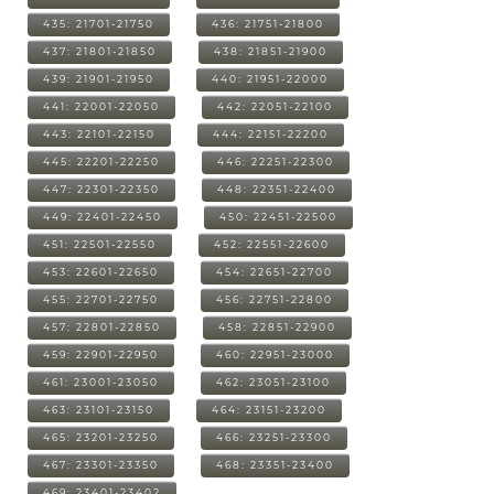
435: 21701-21750
436: 21751-21800
437: 21801-21850
438: 21851-21900
439: 21901-21950
440: 21951-22000
441: 22001-22050
442: 22051-22100
443: 22101-22150
444: 22151-22200
445: 22201-22250
446: 22251-22300
447: 22301-22350
448: 22351-22400
449: 22401-22450
450: 22451-22500
451: 22501-22550
452: 22551-22600
453: 22601-22650
454: 22651-22700
455: 22701-22750
456: 22751-22800
457: 22801-22850
458: 22851-22900
459: 22901-22950
460: 22951-23000
461: 23001-23050
462: 23051-23100
463: 23101-23150
464: 23151-23200
465: 23201-23250
466: 23251-23300
467: 23301-23350
468: 23351-23400
469: 23401-23402