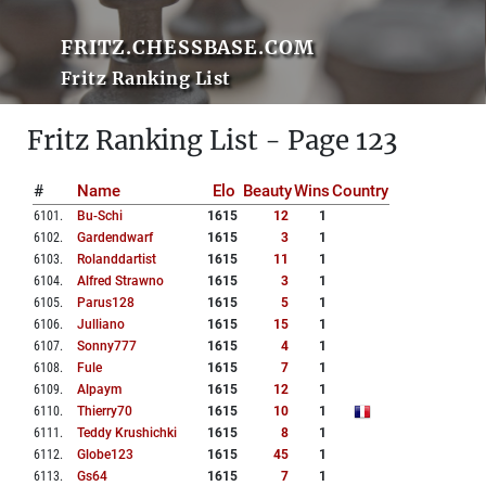
FRITZ.CHESSBASE.COM
Fritz Ranking List
Fritz Ranking List - Page 123
#
Name
Elo
Beauty
Wins
Country
6101
.
Bu-Schi
1615
12
1
6102
.
Gardendwarf
1615
3
1
6103
.
Rolanddartist
1615
11
1
6104
.
Alfred Strawno
1615
3
1
6105
.
Parus128
1615
5
1
6106
.
Julliano
1615
15
1
6107
.
Sonny777
1615
4
1
6108
.
Fule
1615
7
1
6109
.
Alpaym
1615
12
1
6110
.
Thierry70
1615
10
1
6111
.
Teddy Krushichki
1615
8
1
6112
.
Globe123
1615
45
1
6113
.
Gs64
1615
7
1