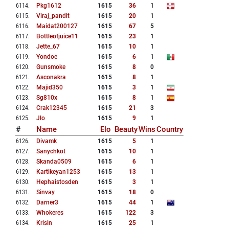
6114
.
Pkg1612
1615
36
1
6115
.
Viraj_pandit
1615
20
1
6116
.
Maidat200127
1615
67
5
6117
.
Bottleofjuice11
1615
23
1
6118
.
Jette_67
1615
10
1
6119
.
Yondoe
1615
6
1
6120
.
Gunsmoke
1615
8
0
6121
.
Asconakra
1615
8
1
6122
.
Majid350
1615
3
1
6123
.
Sg810x
1615
8
1
6124
.
Crak12345
1615
21
3
6125
.
Jlo
1615
9
1
#
Name
Elo
Beauty
Wins
Country
6126
.
Divamk
1615
5
1
6127
.
Sanychkot
1615
10
1
6128
.
Skanda0509
1615
6
1
6129
.
Kartikeyan1253
1615
13
1
6130
.
Hephaistosden
1615
3
1
6131
.
Sinvay
1615
18
0
6132
.
Darner3
1615
44
1
6133
.
Whokeres
1615
122
3
6134
.
Krisin
1615
25
1