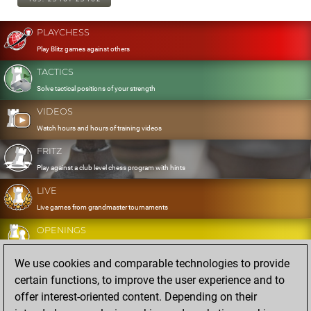
PLAYCHESS
Play Blitz games against others
TACTICS
Solve tactical positions of your strength
VIDEOS
Watch hours and hours of training videos
FRITZ
Play against a club level chess program with hints
LIVE
Live games from grandmaster tournaments
OPENINGS
Develop and exercise your openings
We use cookies and comparable technologies to provide
DATABASE
certain functions, to improve the user experience and to
Eight million strong games
offer interest-oriented content. Depending on their
MYGAMES